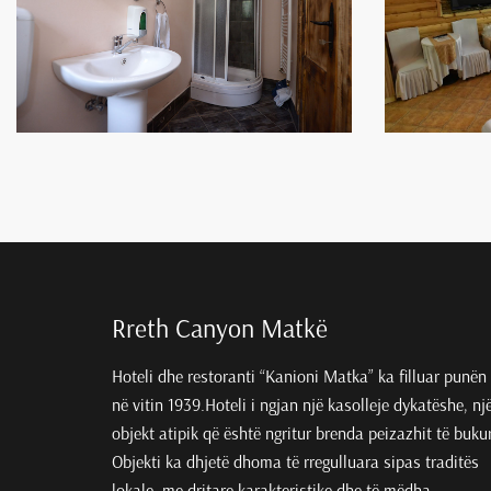
Rreth Canyon Matkë
Hoteli dhe restoranti “Kanioni Matka” ka filluar punën
në vitin 1939.Hoteli i ngjan një kasolleje dykatëshe, nj
objekt atipik që është ngritur brenda peizazhit të bukur
Objekti ka dhjetë dhoma të rregulluara sipas traditës
lokale, me dritare karakteristike dhe të mëdha.