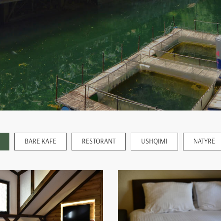
BARE KAFE
RESTORANT
USHQIMI
NATYRË